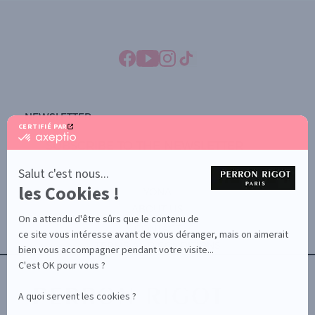
NEWSLETTER
CERTIFIÉ PAR
certifié
SUBSCRIBE TO THE NEWSLETTER
par
Axeptio
-
Salut c'est nous...
En
les Cookies !
savoir
YONA
plus
ABOUT US
sur
On a attendu d'être sûrs que le contenu de
Axeptio
CONTACT
ce site vous intéresse avant de vous déranger, mais on aimerait
TERMS AND CONDITIONS
bien vous accompagner pendant votre visite...
C'est OK pour vous ?
A quoi servent les cookies ?