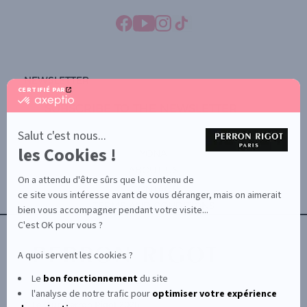
NEWSLETTER
CERTIFIÉ PAR
certifié
SUBSCRIBE TO THE NEWSLETTER
par
Axeptio
-
Salut c'est nous...
En
les Cookies !
savoir
YONA
plus
ABOUT US
sur
On a attendu d'être sûrs que le contenu de
Axeptio
CONTACT
ce site vous intéresse avant de vous déranger, mais on aimerait
TERMS AND CONDITIONS
bien vous accompagner pendant votre visite...
C'est OK pour vous ?
A quoi servent les cookies ?
Le
bon fonctionnement
du site
l'analyse de notre trafic pour
optimiser
votre expérience
© Le Club Perron Rigot 2026