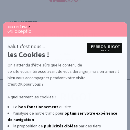
NEWSLETTER
CERTIFIÉ PAR
certifié
SUBSCRIBE TO THE NEWSLETTER
par
Axeptio
-
Salut c'est nous...
En
les Cookies !
savoir
YONA
plus
ABOUT US
sur
On a attendu d'être sûrs que le contenu de
Axeptio
CONTACT
ce site vous intéresse avant de vous déranger, mais on aimerait
TERMS AND CONDITIONS
bien vous accompagner pendant votre visite...
C'est OK pour vous ?
A quoi servent les cookies ?
Le
bon fonctionnement
du site
l'analyse de notre trafic pour
optimiser
votre expérience
© Le Club Perron Rigot 2026
de navigation
la proposition de
publicités ciblées
par des tiers