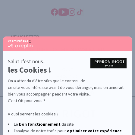
NEWSLETTER
CERTIFIÉ PAR
certifié
SUBSCRIBE TO THE NEWSLETTER
par
Axeptio
-
Salut c'est nous...
En
les Cookies !
savoir
YONA
plus
ABOUT US
sur
On a attendu d'être sûrs que le contenu de
Axeptio
CONTACT
ce site vous intéresse avant de vous déranger, mais on aimerait
TERMS AND CONDITIONS
bien vous accompagner pendant votre visite...
C'est OK pour vous ?
A quoi servent les cookies ?
Le
bon fonctionnement
du site
l'analyse de notre trafic pour
optimiser
votre expérience