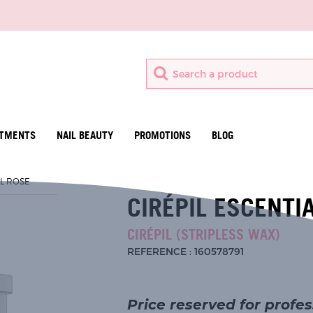
ATMENTS
NAIL BEAUTY
PROMOTIONS
BLOG
AL ROSE
CIRÉPIL ESCENTI
CIRÉPIL (STRIPLESS WAX)
REFERENCE : 160578791
Price reserved for profes