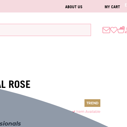
ABOUT US
MY CART
0
AL ROSE
TREND
Item Available
sionals