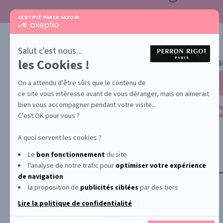
CERTIFIÉ PAR
EN SAVOIR PLUS SUR
certifié
par
Axeptio
-
Salut c'est nous...
En
les Cookies !
NEWS
savoir
plus
sur
On a attendu d'être sûrs que le contenu de
Axeptio
ce site vous intéresse avant de vous déranger, mais on aimerait
bien vous accompagner pendant votre visite...
C'est OK pour vous ?
A quoi servent les cookies ?
Le
bon fonctionnement
du site
YONA
ABOUT US
CONTACT
l'analyse de notre trafic pour
optimiser
votre expérience
de navigation
la proposition de
publicités ciblées
par des tiers
Lire la politique de confidentialité