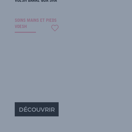
VOESH BARRE GUA SHA
SOINS MAINS ET PIEDS
VOESH
DÉCOUVRIR