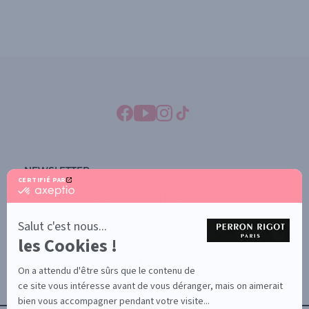
NEWSLETTER
CERTIFIÉ PAR
certifié
SOUSCRIRE À LA NEWSLETTER
par
Axeptio
-
Salut c'est nous...
En
les Cookies !
savoir
YONA
plus
À PROPOS
sur
On a attendu d'être sûrs que le contenu de
Axeptio
CONTACTEZ-NOUS
ce site vous intéresse avant de vous déranger, mais on aimerait
TERMES ET CONDITIONS
bien vous accompagner pendant votre visite...