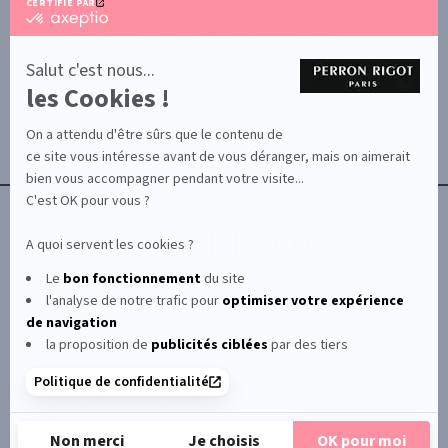
CERTIFIÉ PAR
certifié
SOUSCRIRE À LA NEWSLETTER
par
Axeptio
-
Salut c'est nous...
En
les Cookies !
savoir
YONA
plus
À PROPOS
sur
On a attendu d'être sûrs que le contenu de
Axeptio
CONTACTEZ-NOUS
ce site vous intéresse avant de vous déranger, mais on aimerait
TERMES ET CONDITIONS
bien vous accompagner pendant votre visite...
C'est OK pour vous ?
A quoi servent les cookies ?
Le
bon fonctionnement
du site
l'analyse de notre trafic pour
optimiser
votre expérience
© Le Club Perron Rigot 2026
de navigation
la proposition de
publicités ciblées
par des tiers
Perron Rigot fabrique et distribue des produits et
Politique de confidentialité
matériels esthétiques à destination des instituts et spas.
Il est la référence mondiale de la cire à épiler
professionnelle.
Non merci
Je choisis
OK pour moi