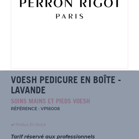
VOESH PEDICURE EN BOÎTE -
LAVANDE
SOINS MAINS ET PIEDS VOESH
RÉFÉRENCE : VP18008
Produit En Stock
Tarif réservé aux professionnels