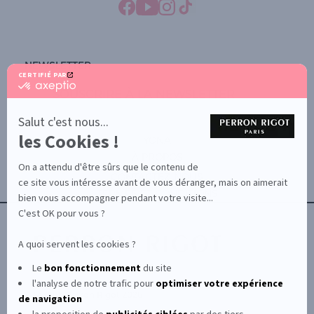
NEWSLETTER
CERTIFIÉ PAR
certifié
SOUSCRIRE À LA NEWSLETTER
par
Axeptio
-
Salut c'est nous...
En
les Cookies !
savoir
YONA
plus
À PROPOS
sur
On a attendu d'être sûrs que le contenu de
Axeptio
CONTACTEZ-NOUS
ce site vous intéresse avant de vous déranger, mais on aimerait
TERMES ET CONDITIONS
bien vous accompagner pendant votre visite...
C'est OK pour vous ?
A quoi servent les cookies ?
Le
bon fonctionnement
du site
l'analyse de notre trafic pour
optimiser
votre expérience
© Le Club Perron Rigot 2026
de navigation