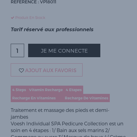
RÉFÉRENCE : VP18011
Produit En Stock
Tarif réservé aux professionnels
JE ME CONNECTE
AJOUT AUX FAVORIS
4 Steps
Vitamin Recharge
4 Etapes
Recharge En Vitamines
Recharge De Vitamines
Traitement et massage des pieds et demi-
jambes
Voesh Individual SPA Pedicure Collection est un
soin en 4 étapes : 1/ Bain aux sels marins 2/
Gommage au sucre 3/ Masque de boue 4/ Crème