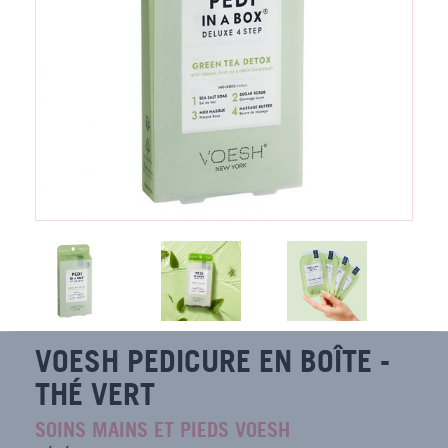
VOESH PEDICURE EN BOÎTE -
THÉ VERT
SOINS MAINS ET PIEDS VOESH