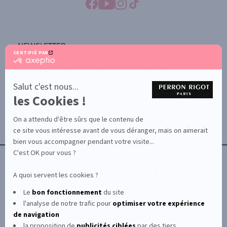
NEWSLETTER
CERTIFIÉ PAR
certifié
SOUSCRIRE À LA NEWSLETTER
par
Axeptio
-
Salut c'est nous...
En
les Cookies !
savoir
YONA
plus
À PROPOS
sur
On a attendu d'être sûrs que le contenu de
Axeptio
CONTACTEZ-NOUS
ce site vous intéresse avant de vous déranger, mais on aimerait
TERMES ET CONDITIONS
bien vous accompagner pendant votre visite...
C'est OK pour vous ?
A quoi servent les cookies ?
Le
bon fonctionnement
du site
l'analyse de notre trafic pour
optimiser
votre expérience
© Le Club Perron Rigot 2026
de navigation
la proposition de
publicités ciblées
par des tiers