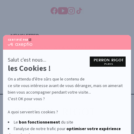
NEWSLETTER
CERTIFIÉ PAR
certifié
SOUSCRIRE À LA NEWSLETTER
par
Axeptio
-
Salut c'est nous...
En
les Cookies !
savoir
YONA
plus
À PROPOS
sur
On a attendu d'être sûrs que le contenu de
Axeptio
CONTACTEZ-NOUS
ce site vous intéresse avant de vous déranger, mais on aimerait
TERMES ET CONDITIONS
bien vous accompagner pendant votre visite...
C'est OK pour vous ?
A quoi servent les cookies ?
Le
bon fonctionnement
du site
l'analyse de notre trafic pour
optimiser
votre expérience
© Le Club Perron Rigot 2026