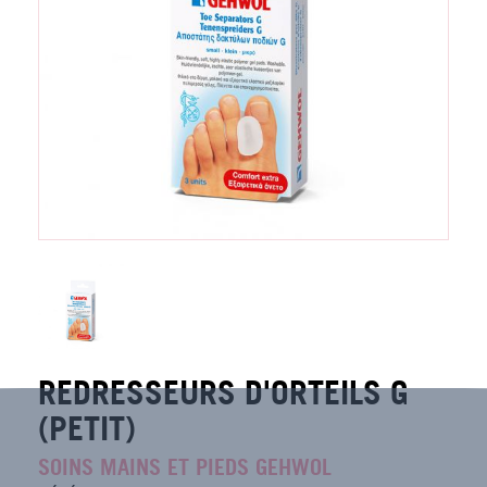
REDRESSEURS D'ORTEILS G
(PETIT)
SOINS MAINS ET PIEDS GEHWOL