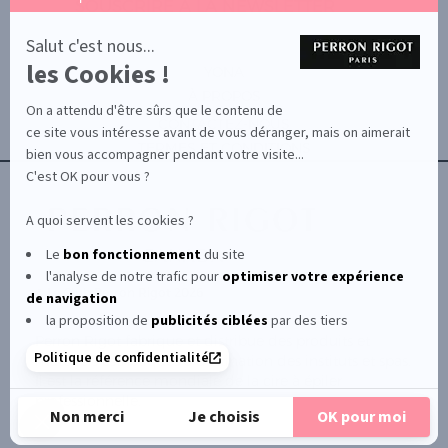
SOUSCRIRE À LA NEWSLETTER
par
Axeptio
-
Salut c'est nous...
En
les Cookies !
savoir
YONA
plus
À PROPOS
sur
On a attendu d'être sûrs que le contenu de
Axeptio
CONTACTEZ-NOUS
ce site vous intéresse avant de vous déranger, mais on aimerait
TERMES ET CONDITIONS
bien vous accompagner pendant votre visite...
C'est OK pour vous ?
A quoi servent les cookies ?
Le
bon fonctionnement
du site
l'analyse de notre trafic pour
optimiser
votre expérience
© Le Club Perron Rigot 2026
de navigation
la proposition de
publicités ciblées
par des tiers
Perron Rigot fabrique et distribue des produits et
Politique de confidentialité
matériels esthétiques à destination des instituts et spas.
Il est la référence mondiale de la cire à épiler
professionnelle.
Non merci
Je choisis
OK pour moi