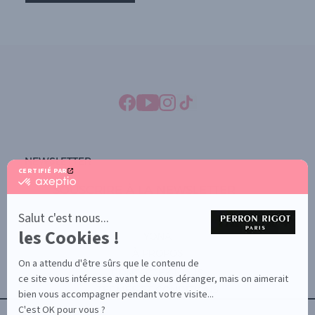
NEWSLETTER
CERTIFIÉ PAR
certifié
SOUSCRIRE À LA NEWSLETTER
par
Axeptio
-
Salut c'est nous...
En
les Cookies !
savoir
YONA
plus
À PROPOS
sur
On a attendu d'être sûrs que le contenu de
Axeptio
CONTACTEZ-NOUS
ce site vous intéresse avant de vous déranger, mais on aimerait
TERMES ET CONDITIONS
bien vous accompagner pendant votre visite...
C'est OK pour vous ?