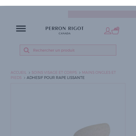
FR
0
ACCUEIL
SOINS VISAGE ET CORPS
MAINS ONGLES ET
PIEDS
ADHESIF POUR RAPE LISSANTE