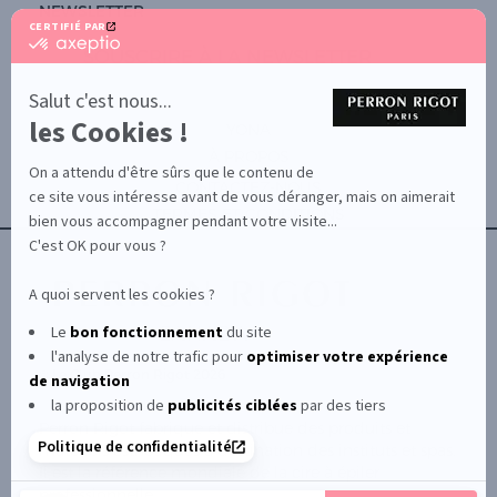
NEWSLETTER
CERTIFIÉ PAR
certifié
SOUSCRIRE À LA NEWSLETTER
par
Axeptio
-
Salut c'est nous...
En
les Cookies !
savoir
YONA
plus
À PROPOS
sur
On a attendu d'être sûrs que le contenu de
Axeptio
CONTACTEZ-NOUS
ce site vous intéresse avant de vous déranger, mais on aimerait
TERMES ET CONDITIONS
bien vous accompagner pendant votre visite...
C'est OK pour vous ?
A quoi servent les cookies ?
Le
bon fonctionnement
du site
l'analyse de notre trafic pour
optimiser
votre expérience
© Le Club Perron Rigot 2026
de navigation
la proposition de
publicités ciblées
par des tiers
Perron Rigot fabrique et distribue des produits et
Politique de confidentialité
matériels esthétiques à destination des instituts et spas.
Il est la référence mondiale de la cire à épiler
professionnelle.