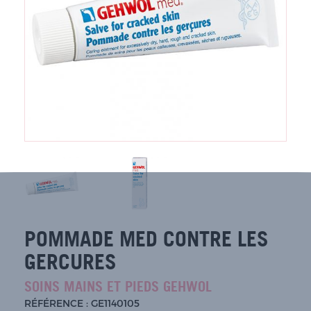
POMMADE MED CONTRE LES
GERCURES
SOINS MAINS ET PIEDS GEHWOL
RÉFÉRENCE : GE1140105