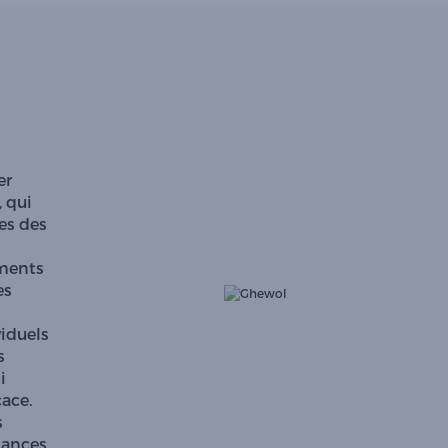
er
 qui
es des
ements
es
viduels
s
i
ace.
s
tances