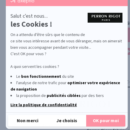
par
Axeptio
-
Salut c'est nous...
En
les Cookies !
NEWS
savoir
plus
sur
On a attendu d'être sûrs que le contenu de
Axeptio
ce site vous intéresse avant de vous déranger, mais on aimerait
bien vous accompagner pendant votre visite...
C'est OK pour vous ?
A quoi servent les cookies ?
Le
bon fonctionnement
du site
YONA
À PROPOS
CONTACTEZ
l'analyse de notre trafic pour
optimiser
votre expérience
de navigation
la proposition de
publicités ciblées
par des tiers
Lire la politique de confidentialité
Non merci
Je choisis
OK pour moi
© Le Club Perron Rigot 2026