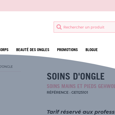
CORPS
BEAUTÉ DES ONGLES
PROMOTIONS
BLOGUE
D'ONGLE
SOINS D'ONGLE
SOINS MAINS ET PIEDS GEHWO
RÉFÉRENCE : GE1125101
Tarif réservé aux profes