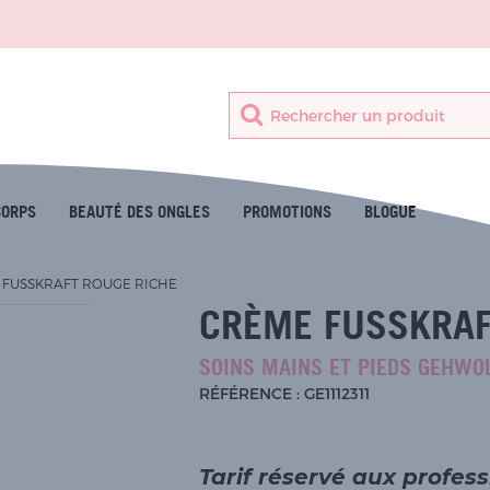
CORPS
BEAUTÉ DES ONGLES
PROMOTIONS
BLOGUE
 FUSSKRAFT ROUGE RICHE
CRÈME FUSSKRAF
SOINS MAINS ET PIEDS GEHWO
RÉFÉRENCE : GE1112311
Tarif réservé aux profes