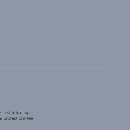
instituts et spas.
er professionnelle.
préférences pour contrôler la manière dont vos informations sont manipulées.