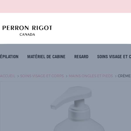
ÉPILATION
MATÉRIEL DE CABINE
REGARD
SOINS VISAGE ET 
ACCUEIL
SOINS VISAGE ET CORPS
MAINS ONGLES ET PIEDS
CRÈME