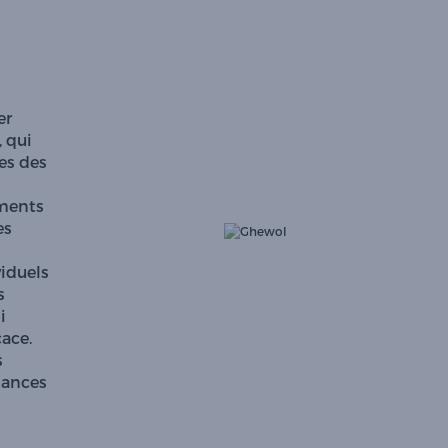
er
 qui
es des
ements
es
viduels
s
i
ace.
s
tances