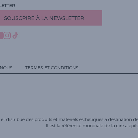
LETTER
SOUSCRIRE À LA NEWSLETTER
-NOUS
TERMES ET CONDITIONS
et distribue des produits et matériels esthétiques à destination des 
Il est la référence mondiale de la cire à épil
ialité, en garantissant la conformité avec les réglementations. Personnalisez vos 