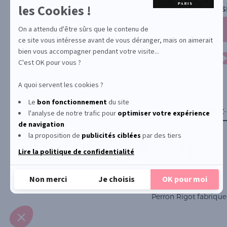
En
les Cookies !
NEWS
savoir
plus
sur
On a attendu d'être sûrs que le contenu de
Axeptio
ce site vous intéresse avant de vous déranger, mais on aimerait
bien vous accompagner pendant votre visite...
C'est OK pour vous ?
A quoi servent les cookies ?
Le
bon fonctionnement
du site
YONA
À PROPOS
CONTACTEZ
l'analyse de notre trafic pour
optimiser
votre expérience
de navigation
la proposition de
publicités ciblées
par des tiers
Lire la politique de confidentialité
Non merci
Je choisis
OK pour moi
© Le Club Perron Rigot 2026
Perron Rigot fabrique 
Plateforme de Gestion du Consentement : Personnalisez vos Options
Axeptio consent
Notre plateforme vous permet d'adapter et de gérer vos paramètres de confident