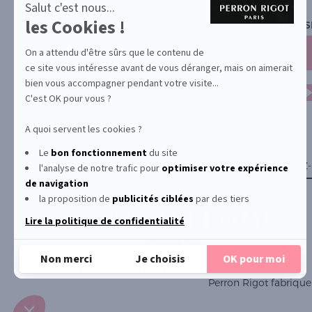
-
Salut c'est nous...
En
les Cookies !
NEWS
savoir
plus
sur
On a attendu d'être sûrs que le contenu de
Axeptio
ce site vous intéresse avant de vous déranger, mais on aimerait
bien vous accompagner pendant votre visite...
C'est OK pour vous ?
A quoi servent les cookies ?
Le
bon fonctionnement
du site
YONA
À PROPOS
CONTACTEZ
l'analyse de notre trafic pour
optimiser
votre expérience
de navigation
la proposition de
publicités ciblées
par des tiers
Lire la politique de confidentialité
Non merci
Je choisis
OK pour moi
© Le Club Perron Rigot 2026
Perron Rigot fabrique 
Plateforme de Gestion du Consentement : Personnalisez vos Options
Axeptio consent
Notre plateforme vous permet d'adapter et de gérer vos paramètres de confident