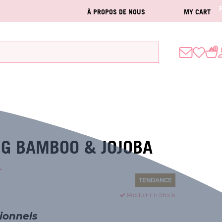
À PROPOS DE NOUS
MY CART
0
NG BAMBOO & JOJOBA
L
TENDANCE
Produit En Stock
sionnels