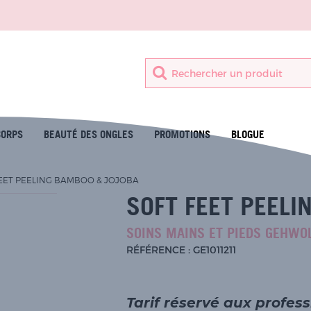
CORPS
BEAUTÉ DES ONGLES
PROMOTIONS
BLOGUE
EET PEELING BAMBOO & JOJOBA
SOFT FEET PEELI
SOINS MAINS ET PIEDS GEHWO
RÉFÉRENCE : GE1011211
Tarif réservé aux profes