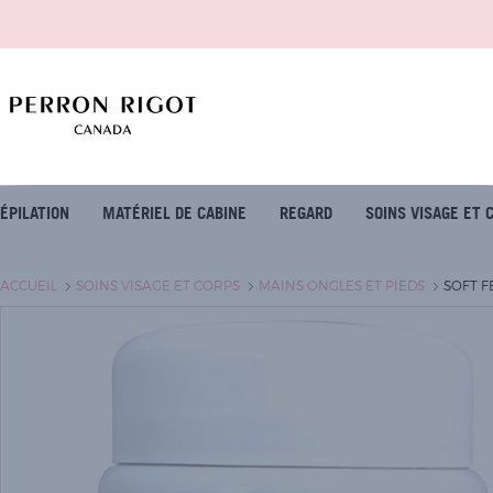
ÉPILATION
MATÉRIEL DE CABINE
REGARD
SOINS VISAGE ET 
ACCUEIL
SOINS VISAGE ET CORPS
MAINS ONGLES ET PIEDS
SOFT F