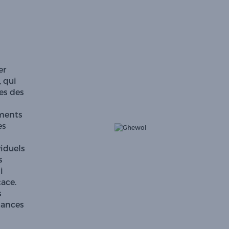
er
 qui
es des
ements
es
viduels
s
i
ace.
s
tances