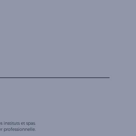
instituts et spas.
er professionnelle.
préférences pour contrôler la manière dont vos informations sont manipulées.