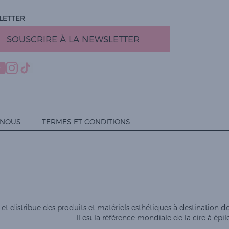
LETTER
SOUSCRIRE À LA NEWSLETTER
-NOUS
TERMES ET CONDITIONS
et distribue des produits et matériels esthétiques à destination des 
Il est la référence mondiale de la cire à épil
ialité, en garantissant la conformité avec les réglementations. Personnalisez vos 