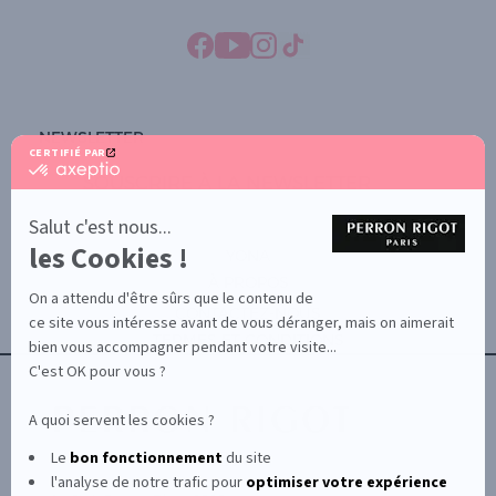
NEWSLETTER
CERTIFIÉ PAR
certifié
SOUSCRIRE À LA NEWSLETTER
par
Axeptio
-
Salut c'est nous...
En
les Cookies !
savoir
YONA
plus
À PROPOS
sur
On a attendu d'être sûrs que le contenu de
Axeptio
CONTACTEZ-NOUS
ce site vous intéresse avant de vous déranger, mais on aimerait
TERMES ET CONDITIONS
bien vous accompagner pendant votre visite...
C'est OK pour vous ?
A quoi servent les cookies ?
Le
bon fonctionnement
du site
l'analyse de notre trafic pour
optimiser
votre expérience