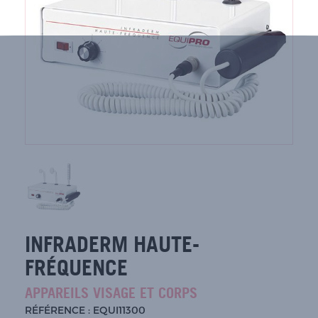
INFRADERM HAUTE-
FRÉQUENCE
APPAREILS VISAGE ET CORPS
RÉFÉRENCE : EQUI11300