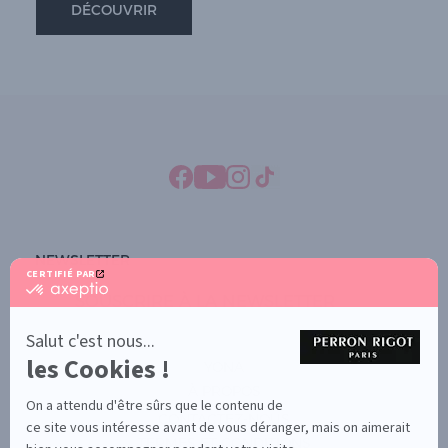
DÉCOUVRIR
NEWSLETTER
CERTIFIÉ PAR
certifié
SOUSCRIRE À LA NEWSLETTER
par
Axeptio
-
Salut c'est nous...
En
les Cookies !
savoir
YONA
plus
À PROPOS
sur
On a attendu d'être sûrs que le contenu de
Axeptio
CONTACTEZ-NOUS
ce site vous intéresse avant de vous déranger, mais on aimerait
TERMES ET CONDITIONS