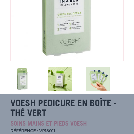
VOESH PEDICURE EN BOÎTE -
THÉ VERT
SOINS MAINS ET PIEDS VOESH
RÉFÉRENCE : VP18011