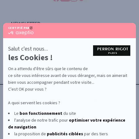
NEWSLETTER
CERTIFIÉ PAR
certifié
SOUSCRIRE À LA NEWSLETTER
par
Axeptio
-
Salut c'est nous...
En
les Cookies !
savoir
YONA
plus
À PROPOS
sur
On a attendu d'être sûrs que le contenu de
Axeptio
CONTACTEZ-NOUS
ce site vous intéresse avant de vous déranger, mais on aimerait
TERMES ET CONDITIONS
bien vous accompagner pendant votre visite...
C'est OK pour vous ?
A quoi servent les cookies ?
Le
bon fonctionnement
du site
l'analyse de notre trafic pour
optimiser
votre expérience
© Le Club Perron Rigot 2026
de navigation
la proposition de
publicités ciblées
par des tiers