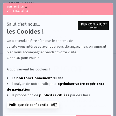
NEWSLETTER
CERTIFIÉ PAR
certifié
SOUSCRIRE À LA NEWSLETTER
par
Axeptio
-
Salut c'est nous...
En
les Cookies !
savoir
YONA
plus
À PROPOS
sur
On a attendu d'être sûrs que le contenu de
Axeptio
CONTACTEZ-NOUS
ce site vous intéresse avant de vous déranger, mais on aimerait
TERMES ET CONDITIONS
bien vous accompagner pendant votre visite...
C'est OK pour vous ?
A quoi servent les cookies ?
Le
bon fonctionnement
du site
l'analyse de notre trafic pour
optimiser
votre expérience
© Le Club Perron Rigot 2026
de navigation
la proposition de
publicités ciblées
par des tiers
Perron Rigot fabrique et distribue des produits et
Politique de confidentialité
matériels esthétiques à destination des instituts et spas.
Il est la référence mondiale de la cire à épiler
professionnelle.