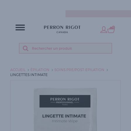
FR
0
ACCUEIL
ÉPILATION
SOINS PRE/POST-EPILATION
LINGETTES INTIMATE