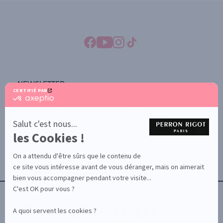
NEWSLETTER
CERTIFIÉ PAR
certifié
SOUSCRIRE À LA NEWSLETTER
par
Axeptio
-
Salut c'est nous...
En
les Cookies !
savoir
YONA
plus
À PROPOS
sur
On a attendu d'être sûrs que le contenu de
Axeptio
CONTACTEZ-NOUS
ce site vous intéresse avant de vous déranger, mais on aimerait
TERMES ET CONDITIONS
bien vous accompagner pendant votre visite...
C'est OK pour vous ?
A quoi servent les cookies ?