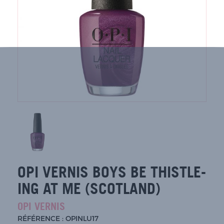
OPI VERNIS BOYS BE THISTLE-
ING AT ME (SCOTLAND)
OPI VERNIS
RÉFÉRENCE : OPINLU17