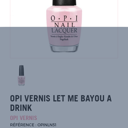
OPI VERNIS LET ME BAYOU A
DRINK
OPI VERNIS
RÉFÉRENCE : OPINLN51