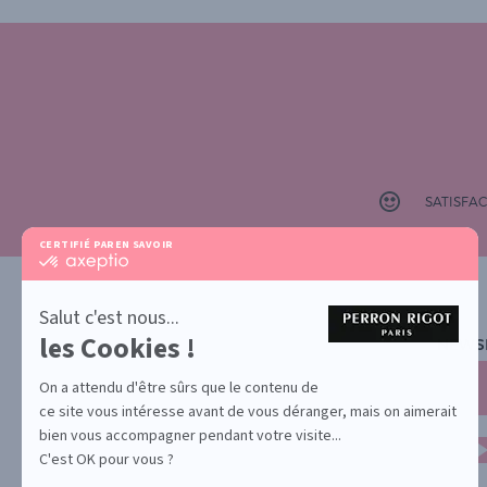
SATISFA
CERTIFIÉ PAR
EN SAVOIR PLUS SUR
certifié
par
Axeptio
-
Salut c'est nous...
En
les Cookies !
NEWS
savoir
plus
sur
On a attendu d'être sûrs que le contenu de
Axeptio
ce site vous intéresse avant de vous déranger, mais on aimerait
bien vous accompagner pendant votre visite...
C'est OK pour vous ?