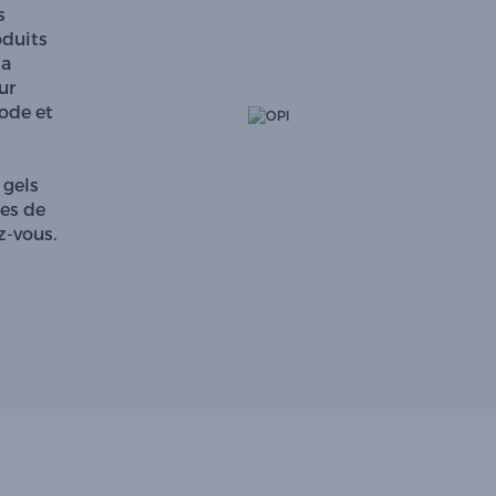
s
oduits
la
ur
mode et
 gels
ces de
z-vous.