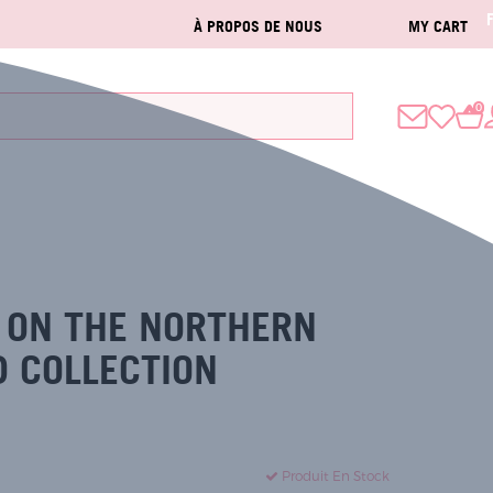
À PROPOS DE NOUS
MY CART
0
N ON THE NORTHERN
D COLLECTION
Produit En Stock